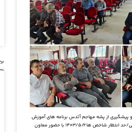
بر
 پیشگیری از پشه مهاجم آئدس برنامه های آموزش
و ارتقاء سلامت/عملیاتی راهبردی/نیازسنجی/حد انتظار شاخص ها ۱۴۰۳/۵/۲ با حضور معاون