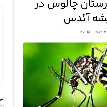
ستان چالوس در
پشه آئدس
۳۷
لی