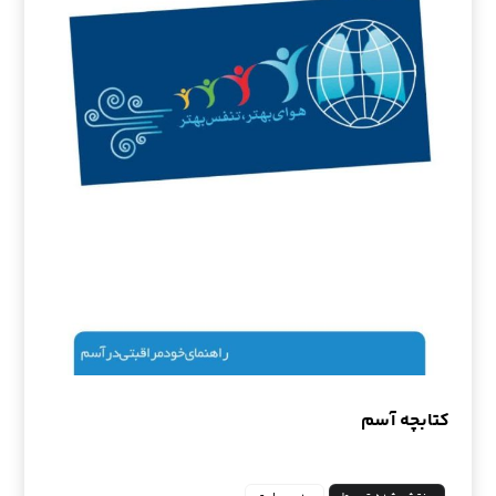
کتابچه آسم