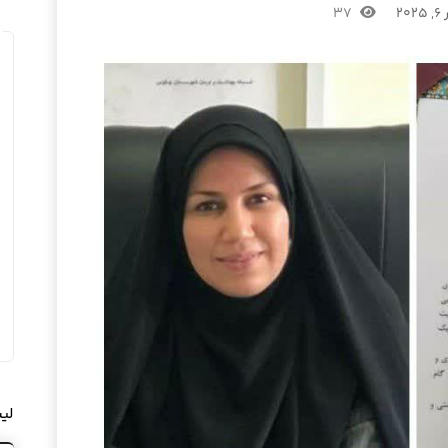
۲۰
۳۷
لی