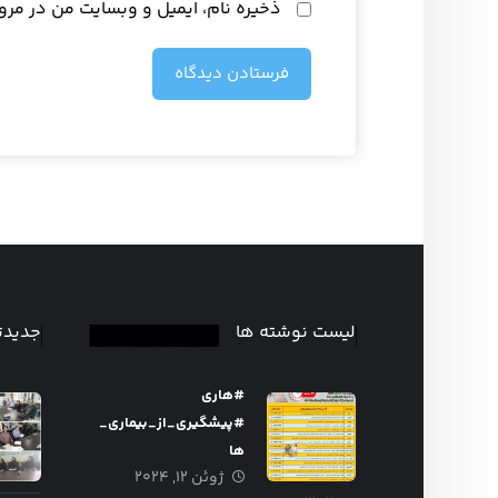
ذخیره نام، ایمیل و وبسایت من در مرو
فرستادن دیدگاه
لیست نوشته ها
جدیدت
#هاری
#پیشگیری_از_بیماری_
ها
ژوئن ۱۲, ۲۰۲۴