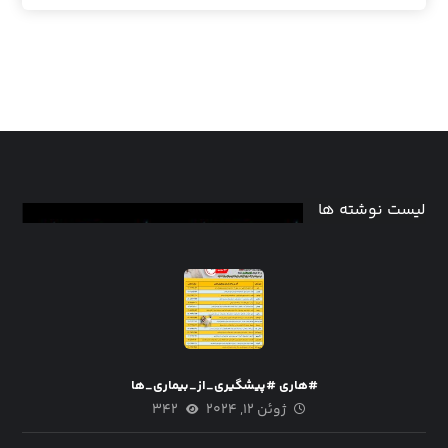
لیست نوشته ها
#هاری #پیشگیری_از_بیماری_ها
ژوئن ۱۲, ۲۰۲۴
۳۴۲