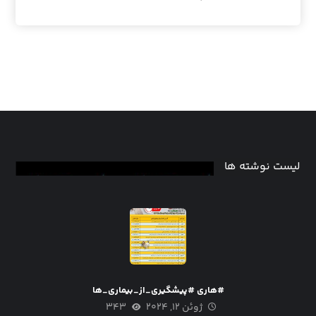
لیست نوشته ها
#هاری #پیشگیری_از_بیماری_ها
ژوئن ۱۲, ۲۰۲۴
۳۴۳