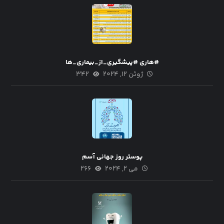
#هاری #پیشگیری_از_بیماری_ها
ژوئن ۱۲, ۲۰۲۴
۳۴۲
پوستر روز جهانی آسم
می ۲, ۲۰۲۴
۲۶۶