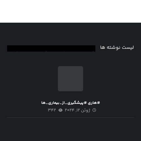
لیست نوشته ها
#هاری #پیشگیری_از_بیماری_ها
ژوئن ۱۲, ۲۰۲۴
۳۴۲