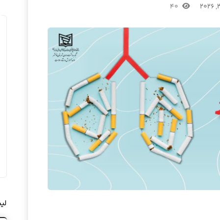
۴۰
لی