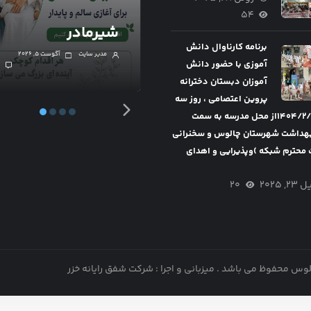
هفته جهانی ترویج
۵۴
شیر مادر
شیرمادر
برنامه کارناوال دانش
مدیر سایت
آگوست ۵, ۲۰۲۶
مدیر سایت
آگوست ۵, ۲۰۲۶
آموزی با حضور دانش
۰
آموزان دبستان دخترانه
پروین اعتصامی ، روز سه
شنبه ۱۴۰۴/۲/۲از محل مدرسه به سمت
هداشت شهرستان چالوس و سخنرانی
محترم شبکه )وپذیرایی و اهدای
۲, ۲۰۲۵
۲۰
الوس محفوظ می باشد .
میزبانی و اجرا : شرکت شفق رایانه خزر