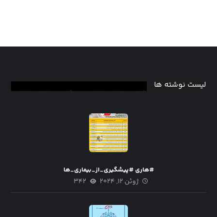
لیست نوشته ها
#هاری #پیشگیری_از_بیماری_ها
ژوئن ۱۲, ۲۰۲۴
۳۴۲