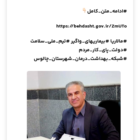
#ادامه_متن_کامل
https://behdasht.gov.ir/ZmUTo
#مالاریا
#بیماریهای_واگیر
#تیم_ملی_سلامت
#دولت_پای_کار_مردم
#شبکه_بهداشت_درمان_شهرستان_چالوس