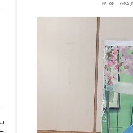
۶۴
لی