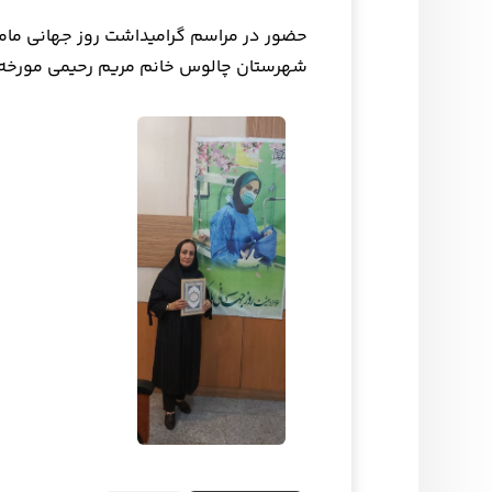
حضور در مراسم گرامیداشت روز جهانی ماما د
شهرستان چالوس خانم مریم رحیمی مورخه ۱۴۰۴/۲/۳۱ در دانشگاه علوم پزشکی مازندرا