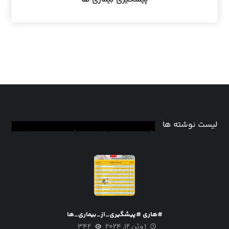
لیست نوشته ها
#هاری #پیشگیری_از_بیماری_ها
ژوئن ۱۲, ۲۰۲۴
۳۴۲