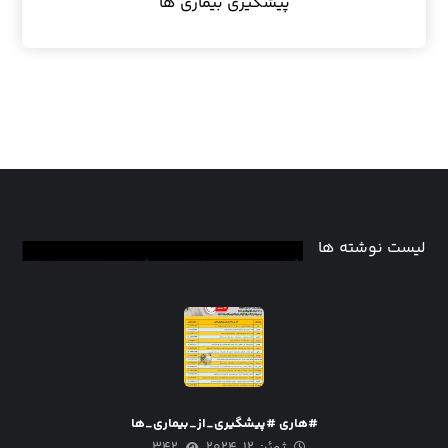
پیشگیری بیماری ها
لیست نوشته ها
#هاری #پیشگیری_از_بیماری_ها