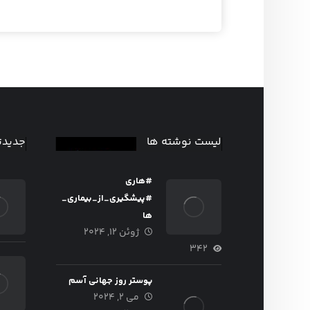
لیست نوشته ها
جدیدت
#هاری
#پیشگیری_از_بیماری_
ها
ژوئن ۱۲, ۲۰۲۴
۳۴۲
پوستر روز جهانی آسم
می ۲, ۲۰۲۴
وزشمار هفته