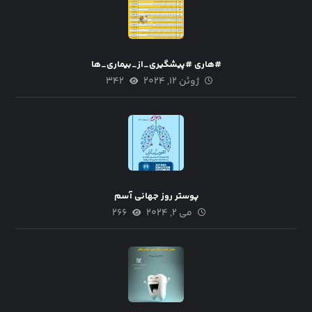
#هاری #پیشگیری_از_بیماری_ها
ژوئن ۱۲, ۲۰۲۴
۳۴۲
پوستر روز جهانی آسم
می ۲, ۲۰۲۴
۲۶۶