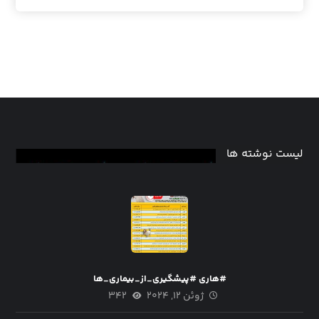
لیست نوشته ها
#هاری #پیشگیری_از_بیماری_ها
ژوئن ۱۲, ۲۰۲۴
۳۴۲