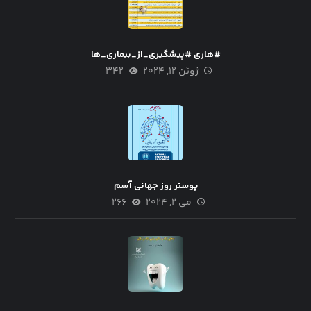
#هاری #پیشگیری_از_بیماری_ها
ژوئن ۱۲, ۲۰۲۴
۳۴۲
پوستر روز جهانی آسم
می ۲, ۲۰۲۴
۲۶۶