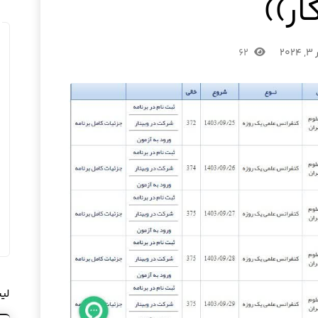
ار))
۲۰
۶۲
لی