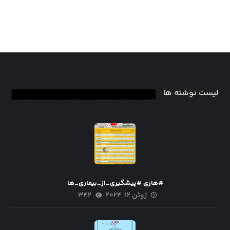
لیست نوشته ها
#هاری #پیشگیری_از_بیماری_ها
ژوئن ۱۲, ۲۰۲۴
۳۴۲