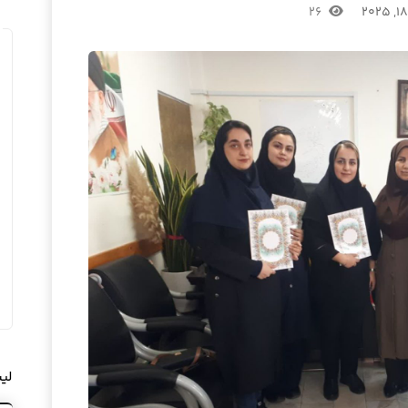
۲۶
لی