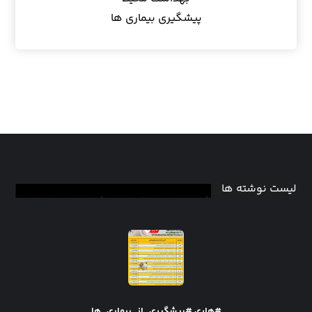
پیشگیری بیماری ها
لیست نوشته ها
#هاری #پیشگیری_از_بیماری_ها