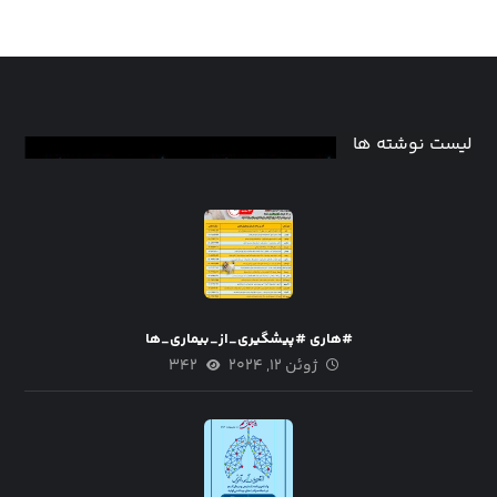
لیست نوشته ها
#هاری #پیشگیری_از_بیماری_ها
ژوئن ۱۲, ۲۰۲۴
۳۴۲