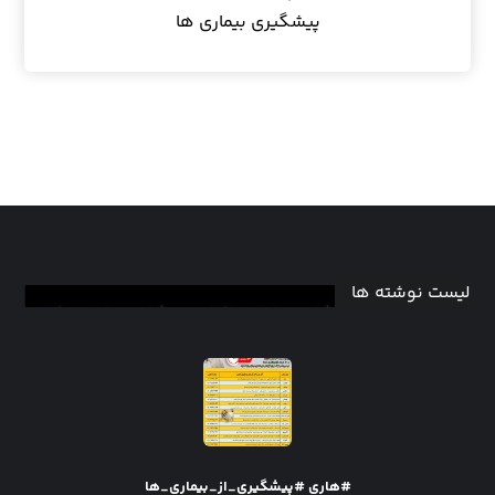
پیشگیری بیماری ها
لیست نوشته ها
#هاری #پیشگیری_از_بیماری_ها